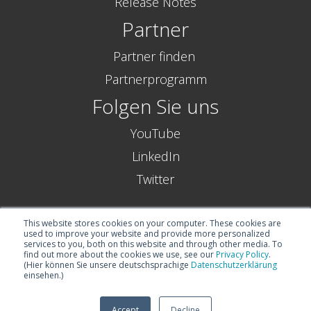
Release Notes
Partner
Partner finden
Partnerprogramm
Folgen Sie uns
YouTube
LinkedIn
Twitter
This website stores cookies on your computer. These cookies are
used to improve your website and provide more personalized
services to you, both on this website and through other media. To
find out more about the cookies we use, see our
Privacy Policy
.
(Hier können Sie unsere deutschsprachige
Datenschutzerklärung
einsehen.)
NETRONIC Software GmbH |
Impre
ssum
© 2024
|
Date
nschutzerklärung
Accept
Decline